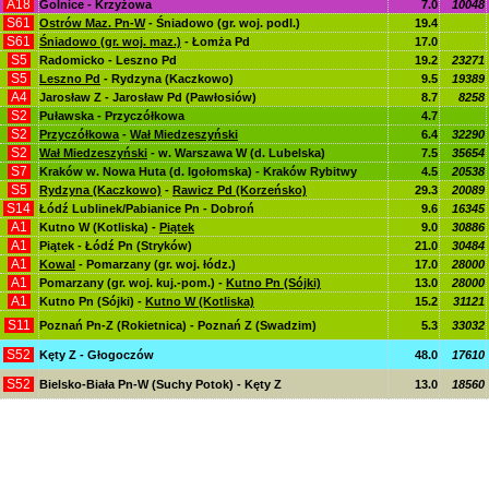
A18
Golnice - Krzyżowa
7.0
10048
S61
Ostrów Maz. Pn-W
- Śniadowo (gr. woj. podl.)
19.4
S61
Śniadowo (gr. woj. maz.)
- Łomża Pd
17.0
S5
Radomicko - Leszno Pd
19.2
23271
S5
Leszno Pd
- Rydzyna (Kaczkowo)
9.5
19389
A4
Jarosław Z - Jarosław Pd (Pawłosiów)
8.7
8258
S2
Puławska - Przyczółkowa
4.7
S2
Przyczółkowa
-
Wał Miedzeszyński
6.4
32290
S2
Wał Miedzeszyński
- w. Warszawa W (d. Lubelska)
7.5
35654
S7
Kraków w. Nowa Huta (d. Igołomska) - Kraków Rybitwy
4.5
20538
S5
Rydzyna (Kaczkowo)
-
Rawicz Pd (Korzeńsko)
29.3
20089
S14
Łódź Lublinek/Pabianice Pn - Dobroń
9.6
16345
A1
Kutno W (Kotliska) -
Piątek
9.0
30886
A1
Piątek - Łódź Pn (Stryków)
21.0
30484
A1
Kowal
- Pomarzany (gr. woj. łódz.)
17.0
28000
A1
Pomarzany (gr. woj. kuj.-pom.) -
Kutno Pn (Sójki)
13.0
28000
A1
Kutno Pn (Sójki) -
Kutno W (Kotliska)
15.2
31121
S11
Poznań Pn-Z (Rokietnica) - Poznań Z (Swadzim)
5.3
33032
S52
Kęty Z - Głogoczów
48.0
17610
S52
Bielsko-Biała Pn-W (Suchy Potok) - Kęty Z
13.0
18560