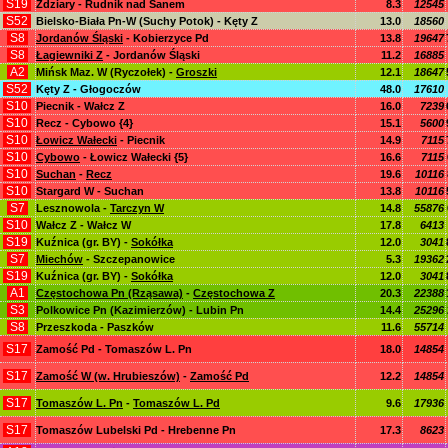
S19
Zdziary - Rudnik nad Sanem
8.3
12545
S52
Bielsko-Biała Pn-W (Suchy Potok) - Kęty Z
13.0
18560
S8
Jordanów Śląski
- Kobierzyce Pd
13.8
19647
S8
Łagiewniki Z
- Jordanów Śląski
11.2
16885
A2
Mińsk Maz. W (Ryczołek) -
Groszki
12.1
18647
S52
Kęty Z - Głogoczów
48.0
17610
S10
Piecnik - Wałcz Z
16.0
7239
S10
Recz - Cybowo {4}
15.1
5600
S10
Łowicz Wałecki
- Piecnik
14.9
7115
S10
Cybowo
- Łowicz Wałecki {5}
16.6
7115
S10
Suchan
-
Recz
19.6
10116
S10
Stargard W - Suchan
13.8
10116
S7
Lesznowola -
Tarczyn W
14.8
55876
S10
Wałcz Z - Wałcz W
17.8
6413
S19
Kuźnica (gr. BY) -
Sokółka
12.0
3041
S7
Miechów
- Szczepanowice
5.3
19362
S19
Kuźnica (gr. BY) -
Sokółka
12.0
3041
A1
Częstochowa Pn (Rząsawa)
-
Częstochowa Z
20.3
22388
S3
Polkowice Pn (Kazimierzów) - Lubin Pn
14.4
25296
S8
Przeszkoda - Paszków
11.6
55714
S17
Zamość Pd - Tomaszów L. Pn
18.0
14854
S17
Zamość W (w. Hrubieszów)
-
Zamość Pd
12.2
14854
S17
Tomaszów L. Pn
-
Tomaszów L. Pd
9.6
17936
S17
Tomaszów Lubelski Pd - Hrebenne Pn
17.3
8623