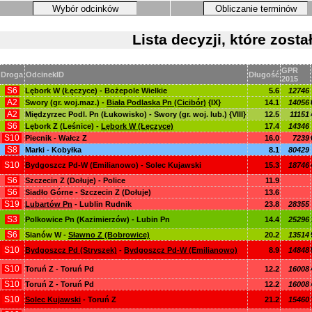
Wybór odcinków
Obliczanie terminów
Lista decyzji, które zos
GPR
Droga
OdcinekID
Długość
2015
S6
Lębork W (Łęczyce) - Bożepole Wielkie
5.6
12746
A2
Swory (gr. woj.maz.) -
Biała Podlaska Pn (Cicibór)
{IX}
14.1
14056
A2
Międzyrzec Podl. Pn (Łukowisko) - Swory (gr. woj. lub.) {VIII}
12.5
11151
S6
Lębork Z (Leśnice) -
Lębork W (Łęczyce)
17.4
14346
S10
Piecnik - Wałcz Z
16.0
7239
S8
Marki - Kobyłka
8.1
80429
S10
Bydgoszcz Pd-W (Emilianowo) - Solec Kujawski
15.3
18746
S6
Szczecin Z (Dołuje) - Police
11.9
S6
Siadło Górne - Szczecin Z (Dołuje)
13.6
S19
Lubartów Pn
- Lublin Rudnik
23.8
28355
S3
Polkowice Pn (Kazimierzów) - Lubin Pn
14.4
25296
S6
Sianów W -
Sławno Z (Bobrowice)
20.2
13514
S10
Bydgoszcz Pd (Stryszek)
-
Bydgoszcz Pd-W (Emilianowo)
8.9
14848
S10
Toruń Z - Toruń Pd
12.2
16008
S10
Toruń Z - Toruń Pd
12.2
16008
S10
Solec Kujawski
- Toruń Z
21.2
15460