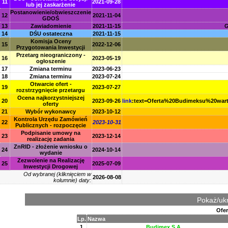
11
2021-09-28
lub jej zaskarżenie
Postanowienie/obwieszczenie
12
2021-11-04
GDOŚ
13
Zawiadomienie
2021-11-15
G
14
DŚU ostateczna
2021-11-15
Komisja Oceny
15
2022-12-06
Przygotowania Inwestycji
Przetarg nieograniczony -
16
2023-05-19
ogłoszenie
17
Zmiana terminu
2023-06-23
18
Zmiana terminu
2023-07-24
Otwarcie ofert -
19
2023-07-27
rozstrzygnięcie przetargu
Ocena najkorzystniejszej
20
2023-09-26
link
:text=Oferta%20Budimeksu%20
oferty
21
Wybór wykonawcy
2023-10-12
Kontrola Urzędu Zamówień
22
2023-10-31
Publicznych - rozpoczęcie
Podpisanie umowy na
23
2023-12-14
realizację zadania
ZnRID - złożenie wniosku o
24
2024-10-14
wydanie
Zezwolenie na Realizację
25
2025-07-09
Inwestycji Drogowej
Od wybranej (kliknięciem w
2026-08-08
kolumnie) daty:
Pokaż/ukr
Ofer
Lp.
Nazwa
1
Budimex S.A.