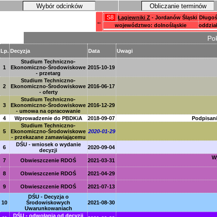
Wybór odcinków
Obliczanie terminów
S8
Łagiewniki Z
- Jordanów Śląski
Długoś
←
województwo: dolnośląskie
oddzia
Pok
Lp.
Decyzja
Data
Uwagi
Studium Techniczno-
1
Ekonomiczno-Środowiskowe
2015-10-19
- przetarg
Studium Techniczno-
2
Ekonomiczno-Środowiskowe
2016-06-17
- oferty
Studium Techniczno-
3
Ekonomiczno-Środowiskowe
2016-12-29
- umowa na opracowanie
4
Wprowadzenie do PBDKiA
2018-09-07
Podpisani
Studium Techniczno-
5
Ekonomiczno-Środowiskowe
2020-01-29
- przekazane zamawiającemu
DŚU - wniosek o wydanie
6
2020-09-04
decyzji
Wy
7
Obwieszczenie RDOŚ
2021-03-31
8
Obwieszczenie RDOŚ
2021-04-29
9
Obwieszczenie RDOŚ
2021-07-13
DŚU - Decyzja o
10
Środowiskowych
2021-08-30
Uwarunkowaniach
DŚU - odwołania od decyzji