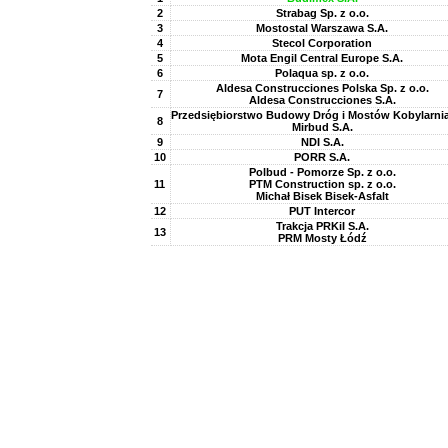
2
Strabag Sp. z o.o.
3
Mostostal Warszawa S.A.
4
Stecol Corporation
5
Mota Engil Central Europe S.A.
6
Polaqua sp. z o.o.
Aldesa Construcciones Polska Sp. z o.o.
7
Aldesa Construcciones S.A.
Przedsiębiorstwo Budowy Dróg i Mostów Kobylarnia
8
Mirbud S.A.
9
NDI S.A.
10
PORR S.A.
Polbud - Pomorze Sp. z o.o.
11
PTM Construction sp. z o.o.
Michał Bisek Bisek-Asfalt
12
PUT Intercor
Trakcja PRKiI S.A.
13
PRM Mosty Łódź