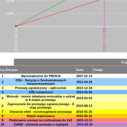
Pok
Lp.
Decyzja
Data
Uwagi
1
Wprowadzenie do PBDKiA
2007-02-13
DŚU - Decyzja o Środowiskowych
2
2011-04-29
Uwarunkowaniach
3
Przetarg ograniczony - ogłoszenie
2013-12-18
4
DŚU ostateczna
2014-02-04
Wnioski - termin składania wniosków o udział
5
2014-03-03
w II etapie przetargu
Zaproszenie do przetargu ograniczonego - II
6
2014-08-13
etap przetargu
7
Otwarcie ofert - rozstrzygnięcie przetargu
2015-01-26
8
Wybór wykonawcy
2015-05-25
9
Podpisanie umowy na roz/budowę do 2x3
2015-12-11
10
ZnRID - złożenie wniosku o wydanie
2016-08-29