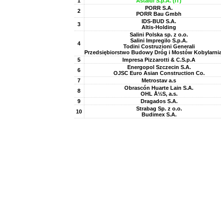
1
Astaldi S.p.A. (IT)
PORR S.A.
2
PORR Bau Gmbh
IDS-BUD S.A.
3
Altis-Holding
Salini Polska sp. z o.o.
Salini Impregilo S.p.A.
4
Todini Costruzioni Generali
Przedsiębiorstwo Budowy Dróg i Mostów Kobylarnia
5
Impresa Pizzarotti & C.S.p.A
Energopol Szczecin S.A.
6
OJSC Euro Asian Construction Co.
7
Metrostav a.s
Obrascón Huarte Lain S.A.
8
OHL Å½S, a.s.
9
Dragados S.A.
Strabag Sp. z o.o.
10
Budimex S.A.