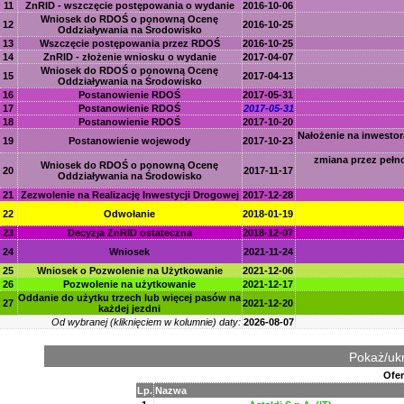
11
ZnRID - wszczęcie postępowania o wydanie
2016-10-06
Wniosek do RDOŚ o ponowną Ocenę
12
2016-10-25
Oddziaływania na Środowisko
13
Wszczęcie postępowania przez RDOŚ
2016-10-25
14
ZnRID - złożenie wniosku o wydanie
2017-04-07
Wniosek do RDOŚ o ponowną Ocenę
15
2017-04-13
Oddziaływania na Środowisko
16
Postanowienie RDOŚ
2017-05-31
17
Postanowienie RDOŚ
2017-05-31
18
Postanowienie RDOŚ
2017-10-20
Nałożenie na inwesto
19
Postanowienie wojewody
2017-10-23
zmiana przez pełn
Wniosek do RDOŚ o ponowną Ocenę
20
2017-11-17
Oddziaływania na Środowisko
21
Zezwolenie na Realizację Inwestycji Drogowej
2017-12-28
22
Odwołanie
2018-01-19
23
Decyzja ZnRID ostateczna
2018-12-07
24
Wniosek
2021-11-24
25
Wniosek o Pozwolenie na Użytkowanie
2021-12-06
26
Pozwolenie na użytkowanie
2021-12-17
Oddanie do użytku trzech lub więcej pasów na
27
2021-12-20
każdej jezdni
Od wybranej (kliknięciem w kolumnie) daty:
2026-08-07
Pokaż/ukr
Ofer
Lp.
Nazwa