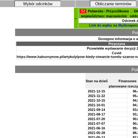
Wybór odcinków
Obliczanie terminów
S2
Puławska - Przyczółkowa
Dł
województwo: mazowieckie
oddz
←
Odcinek z
Link do wątku na SkyScraperc
Po
Dostępne informacja o 
Przyczyna
Przewlekłe wydawanie decyzji 
Covid
https://www.haloursynow.pl/artykuly/pow-kiedy-otwarcie-tunelu-szanse-
Pok
Stan na dzień
Finansowe
planowane
rzeczy
2021-12-15
96.
2021-11-22
95.
2021-10-15
94.
2021-10-01
94.
2021-09-14
93.
2021-08-17
93.
2021-07-20
90.
2021-07-07
90.
2021-06-16
89.
2021-05-28
88.
2021-05-12
87.