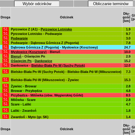
Wybór odcinków
Obliczanie terminów
Dłu-
G
Droga
Odcinek
gość
[p
[km]
S1
Pyrzowice Z (A1) -
Pyrzowice Lotnisko
1.9
S1
Pyrzowice Lotnisko - Podwarpie
9.7
S1
Podwarpie
3.0
S1
Podwarpie - Dąbrowa Górnicza Z (Pogoria)
7.8
S1
Dąbrowa Górnicza Z (Pogoria) - Mysłowice (Kosztowy)
24.7
S1
Mysłowice (Kosztowy)
- Bieruń
10.0
S1
Bieruń
- Oświęcim Pn
2.9
S1
Oświęcim Pn
-
Dankowice
15.2
S1
Dankowice -
Bielsko-Biała Pn-W (Suchy Potok)
12.0
S1
Bielsko-Biała Pn-W (Suchy Potok) - Bielsko-Biała Pd-W (Mikuszowice)
7.3
S1
Bielsko-Biała Pd-W (Mikuszowice) - Żywiec
15.3
S1
Żywiec - Browar
2.8
S1
Browar - Przybędza
4.8
S1
Przybędza - Milówka (obw. Węgierskiej Górki)
8.5
S1
Milówka - Szare
2.8
S1
Szare - Laliki
4.7
S1
Laliki - Zwardoń
1.8
S1
Zwardoń - Myto (gr. SK)
1.4
Dłu-
G
Droga
Odcinek
gość
[p
[km]