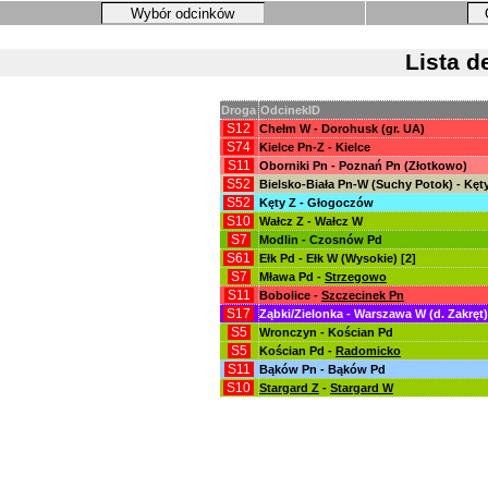
Wybór odcinków
Lista d
Droga
OdcinekID
S12
Chełm W - Dorohusk (gr. UA)
S74
Kielce Pn-Z - Kielce
S11
Oborniki Pn - Poznań Pn (Złotkowo)
S52
Bielsko-Biała Pn-W (Suchy Potok) - Kęt
S52
Kęty Z - Głogoczów
S10
Wałcz Z - Wałcz W
S7
Modlin - Czosnów Pd
S61
Ełk Pd - Ełk W (Wysokie) [2]
S7
Mława Pd -
Strzegowo
S11
Bobolice -
Szczecinek Pn
S17
Ząbki/Zielonka - Warszawa W (d. Zakręt)
S5
Wronczyn - Kościan Pd
S5
Kościan Pd -
Radomicko
S11
Bąków Pn - Bąków Pd
S10
Stargard Z
-
Stargard W