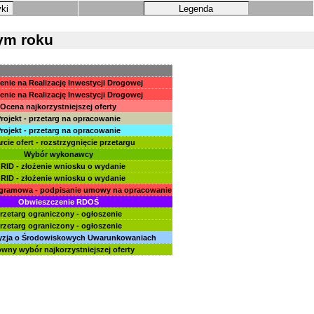
yki
Legenda
nym roku
enie na Realizację Inwestycji Drogowej
enie na Realizację Inwestycji Drogowej
Ocena najkorzystniejszej oferty
rojekt - przetarg na opracowanie
rojekt - przetarg na opracowanie
cie ofert - rozstrzygnięcie przetargu
Wybór wykonawcy
RID - złożenie wniosku o wydanie
RID - złożenie wniosku o wydanie
gramowa - podpisanie umowy na opracowanie
Obwieszczenie RDOŚ
rzetarg ograniczony - ogłoszenie
rzetarg ograniczony - ogłoszenie
yzja o Środowiskowych Uwarunkowaniach
wny wybór najkorzystniejszej oferty