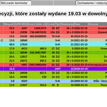
Obliczanie terminów
Zestawienia i statyst
ecyzji, które zostały wydane 19.03 w dowol
Długość
GPR 2015
Koszt [mln. zł]
Za km
Typ
Realizacja
Data
Decyzja
23.0
4267
1368.0374
59
KP
39 + 9
2026-03-19
Zezwol
5.5
23936
738.46870232
134
ZiZ
19 + 9
2026-03-19
Zezwol
13.0
24165
969.68389593
75
S+K
40
2024-03-19
y Z
13.0
18560
S+K
14
2021-03-19
P
48.0
17610
S+K
21
2021-03-19
P
17.8
6413
480.5
27
ZiZ
6
2020-03-19
Otwar
11.1
38046
542.30817897
49
ZiZ
36 + 6
2020-03-19
20.0
12817
729.6
36
ZiZ
19 + 6
2019-03-19
Zn
21.5
16071
695.5
32
ZiZ
34 + 6
2018-03-19
Zn
21.7
4997
1368.39982404
63
ZiZ
29 + 6
2018-03-19
Koncepcja pro
10.2
eKP
12
2018-03-19
19.0
26936
657.5
35
ZiZ
32 + 6
2015-03-19
P
16.0
26355
538
34
ZiZ
32 + 9
2015-03-19
P
3.8
8323
S+K
24
2009-03-19
DŚU - Dec
13.8
12927
554.6
40
B
18
2008-03-19
Pono