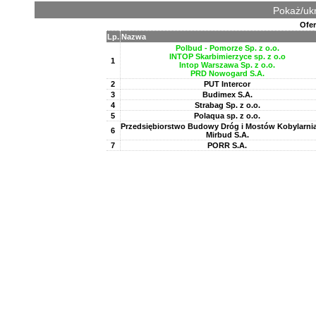
Pokaż/ukr
Ofer
Lp.
Nazwa
Polbud - Pomorze Sp. z o.o.
INTOP Skarbimierzyce sp. z o.o
1
Intop Warszawa Sp. z o.o.
PRD Nowogard S.A.
2
PUT Intercor
3
Budimex S.A.
4
Strabag Sp. z o.o.
5
Polaqua sp. z o.o.
Przedsiębiorstwo Budowy Dróg i Mostów Kobylarnia
6
Mirbud S.A.
7
PORR S.A.