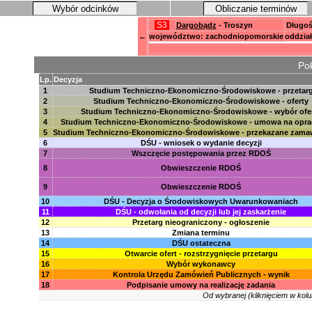
Wybór odcinków
Obliczanie terminów
S3
Dargobądz
- Troszyn
Długoś
←
województwo: zachodniopomorskie
oddział
Pok
Lp.
Decyzja
1
Studium Techniczno-Ekonomiczno-Środowiskowe - przetar
2
Studium Techniczno-Ekonomiczno-Środowiskowe - oferty
3
Studium Techniczno-Ekonomiczno-Środowiskowe - wybór ofe
4
Studium Techniczno-Ekonomiczno-Środowiskowe - umowa na opra
5
Studium Techniczno-Ekonomiczno-Środowiskowe - przekazane zama
6
DŚU - wniosek o wydanie decyzji
7
Wszczęcie postępowania przez RDOŚ
8
Obwieszczenie RDOŚ
9
Obwieszczenie RDOŚ
10
DŚU - Decyzja o Środowiskowych Uwarunkowaniach
11
DŚU - odwołania od decyzji lub jej zaskarżenie
12
Przetarg nieograniczony - ogłoszenie
13
Zmiana terminu
14
DŚU ostateczna
15
Otwarcie ofert - rozstrzygnięcie przetargu
16
Wybór wykonawcy
17
Kontrola Urzędu Zamówień Publicznych - wynik
18
Podpisanie umowy na realizację zadania
Od wybranej (kliknięciem w kolu