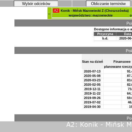
Wybór odcinków
Obliczanie terminów
A2
Konik - Mińsk Mazowiecki Z (Choszczówka)
←
województwo: mazowieckie
o
Po
Dostępne informacja o 
Przyczyna
Data
b.d.
2020-06
Pok
Stan na dzień
Finansowe
planowane
rzeczy
2020-07-13
91.
2020-05-08
87.
2020-03-23
83.
2020-02-05
82.
2019-12-11
73
2019-11-22
64.
2019-09-26
59.
2019-07-02
46
2019-04-30
1
Po