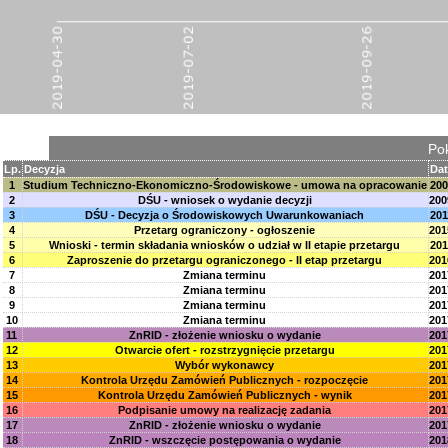
Pok
Lp.
Decyzja
Dat
1
Studium Techniczno-Ekonomiczno-Środowiskowe - umowa na opracowanie
200
2
DŚU - wniosek o wydanie decyzji
200
3
DŚU - Decyzja o Środowiskowych Uwarunkowaniach
201
4
Przetarg ograniczony - ogłoszenie
201
5
Wnioski - termin składania wniosków o udział w II etapie przetargu
201
6
Zaproszenie do przetargu ograniczonego - II etap przetargu
201
7
Zmiana terminu
201
8
Zmiana terminu
201
9
Zmiana terminu
201
10
Zmiana terminu
201
11
ZnRID - złożenie wniosku o wydanie
201
12
Otwarcie ofert - rozstrzygnięcie przetargu
201
13
Wybór wykonawcy
201
14
Kontrola Urzędu Zamówień Publicznych - rozpoczęcie
201
15
Kontrola Urzędu Zamówień Publicznych - wynik
201
16
Podpisanie umowy na realizację zadania
201
17
ZnRID - złożenie wniosku o wydanie
201
18
ZnRID - wszczęcie postępowania o wydanie
201