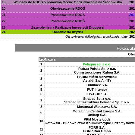
19
Wniosek do RDOŚ o ponowną Ocenę Oddziaływania na Środowisko
201
20
Obwieszczenie RDOŚ
201
21
Postanowienie RDOŚ
201
22
Postanowienie RDOŚ
201
23
Zezwolenie na Realizację Inwestycji Drogowej
201
24
Oddanie do użytku
202
Od wybranej (kliknięciem w kolumnie) daty:
202
Pokaż/ukr
Ofer
Lp.
Nazwa
1
Polaqua sp. z o.o.
Rubau Polska Sp. z o.o.
2
Connstrucciones Rubau S.A.
PBDiM Mińsk Mazowiecki
3
Astaldi S.p.A. (IT)
4
Budimex S.A.
5
PUT Intercor
6
IDS-BUD S.A.
Strabag Sp. z o.o.
7
Strabag Infrastruktura Południe Sp. z o.o.
8
Mostostal Warszawa S.A.
Mota Engil Central Europe S.A.
9
Unibep S.A.
PRM Mosty Łódź
10
Gotowski - Budownictwo Kouminkacyjne i Przemysłowe 
PORR S.A.
11
PORR Bau Gmbh