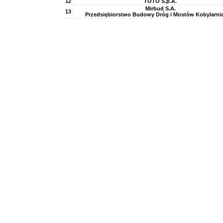
12
TOTO S.p.A.
Mirbud S.A.
13
Przedsiębiorstwo Budowy Dróg i Mostów Kobylarnia