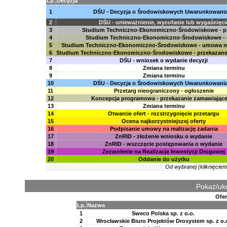
Lp.
Decyzja
1
DŚU - Decyzja o Środowiskowych Uwarunkowani
2
DŚU - unieważnienie, wycofanie lub wygaśnięci
3
Studium Techniczno-Ekonomiczno-Środowiskowe - p
4
Studium Techniczno-Ekonomiczno-Środowiskowe - o
5
Studium Techniczno-Ekonomiczno-Środowiskowe - umowa n
6
Studium Techniczno-Ekonomiczno-Środowiskowe - przekazan
7
DŚU - wniosek o wydanie decyzji
8
Zmiana terminu
9
Zmiana terminu
10
DŚU - Decyzja o Środowiskowych Uwarunkowani
11
Przetarg nieograniczony - ogłoszenie
12
Koncepcja programowa - przekazanie zamawiają
13
Zmiana terminu
14
Otwarcie ofert - rozstrzygnięcie przetargu
15
Ocena najkorzystniejszej oferty
16
Podpisanie umowy na realizację zadania
17
ZnRID - złożenie wniosku o wydanie
18
ZnRID - wszczęcie postępowania o wydanie
19
Zezwolenie na Realizację Inwestycji Drogowej
20
Oddanie do użytku
Od wybranej (kliknięciem
Pokaż/ukr
Ofer
Lp.
Nazwa
1
Sweco Polska sp. z o.o.
2
Wrocławskie Biuro Projektów Drosystem sp. z o.