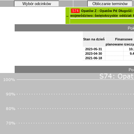
Wybór odcinków
Obliczanie terminów
S74
Opatów Z - Opatów Pd
Długość: 
←
województwo: świętokrzyskie
oddział: 
Pok
Stan na dzień
Finansowe
planowane
rzeczy
2023-05-31
10.
2023-04-30
9.
2021-06-18
Po