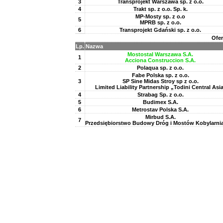
3
Transprojekt Warszawa sp. z o.o.
4
Trakt sp. z o.o. Sp. k.
MP-Mosty sp. z o.o
5
MPRB sp. z o.o.
6
Transprojekt Gdański sp. z o.o.
Ofer
Lp.
Nazwa
Mostostal Warszawa S.A.
1
Acciona Construccion S.A.
2
Polaqua sp. z o.o.
Fabe Polska sp. z o.o.
3
SP Sine Midas Stroy sp z o.o.
Limited Liability Partnership „Todini Central Asi
4
Strabag Sp. z o.o.
5
Budimex S.A.
6
Metrostav Polska S.A.
Mirbud S.A.
7
Przedsiębiorstwo Budowy Dróg i Mostów Kobylarnia