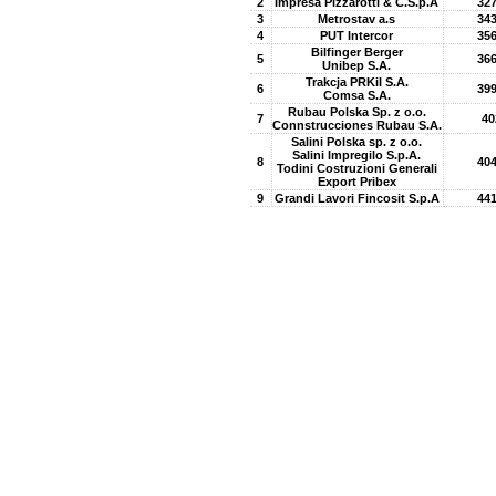
2
Impresa Pizzarotti & C.S.p.A
327
3
Metrostav a.s
343
4
PUT Intercor
356
Bilfinger Berger
5
366
Unibep S.A.
Trakcja PRKiI S.A.
6
399
Comsa S.A.
Rubau Polska Sp. z o.o.
7
40
Connstrucciones Rubau S.A.
Salini Polska sp. z o.o.
Salini Impregilo S.p.A.
8
404
Todini Costruzioni Generali
Export Pribex
9
Grandi Lavori Fincosit S.p.A
441