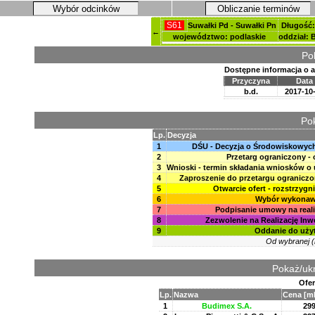
Wybór odcinków
Obliczanie terminów
S61
Suwałki Pd - Suwałki Pn
Długość:
←
województwo: podlaskie
oddział: 
Po
Dostępne informacja o 
Przyczyna
Data
b.d.
2017-10
Pok
Lp.
Decyzja
1
DŚU - Decyzja o Środowiskowy
2
Przetarg ograniczony -
3
Wnioski - termin składania wniosków o u
4
Zaproszenie do przetargu ograniczon
5
Otwarcie ofert - rozstrzygn
6
Wybór wykona
7
Podpisanie umowy na reali
8
Zezwolenie na Realizację Inw
9
Oddanie do uży
Od wybranej (k
Pokaż/ukr
Ofer
Lp.
Nazwa
Cena [ml
1
Budimex S.A.
299