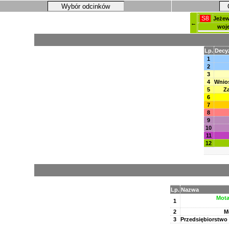
Wybór odcinków
S8
Jeżew
←
woj
Lp.
Decy
1
2
3
4
Wnios
5
Za
6
7
8
9
10
11
12
Lp.
Nazwa
Mota
1
2
M
3
Przedsiębiorstwo