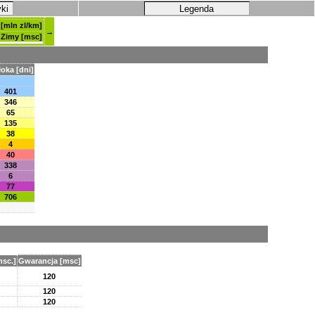
yki
Legenda
 [mln zl/km]
→
Zimy [msc]
oka [dni]
401
346
65
135
38
4
40
338
6
77
706
msc.]
Gwarancja [msc]
120
120
120