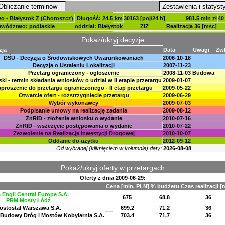
Obliczanie terminów
Zestawienia i statyst
o - Białystok Z (Choroszcz)
Długość: 24.5 km
30163 [poj/24 h]
981.5 mln zł
40
ewództwo: podlaskie
oddział: Białystok
ZiZ
Realizacja 36 [msc]
Pokaż/ukryj decyzje
zja
Data
Uwagi
Zwł
DŚU - Decyzja o Środowiskowych Uwarunkowaniach
2006-10-18
Decyzja o Ustaleniu Lokalizacji
2007-11-23
Przetarg ograniczony - ogłoszenie
2008-11-03
Budowa
ki - termin składania wniosków o udział w II etapie przetargu
2009-01-07
proszenie do przetargu ograniczonego - II etap przetargu
2009-05-22
Otwarcie ofert - rozstrzygnięcie przetargu
2009-06-29
Wybór wykonawcy
2009-07-03
Podpisanie umowy na realizację zadania
2009-08-12
ZnRID - złożenie wniosku o wydanie
2010-07-16
ZnRID - wszczęcie postępowania o wydanie
2010-07-22
Zezwolenie na Realizację Inwestycji Drogowej
2010-10-07
Oddanie do użytku
2012-09-12
Od wybranej (kliknięciem w kolumnie) daty:
2026-08-08
Pokaż/ukryj oferty w przetargach
Oferty z dnia
2009-06-29
:
Cena [mln. PLN]
% budżetu
Czas realizacji [
 Engil Central Europe S.A.
675
68.8
36
PRM Mosty Łódź
ostostal Warszawa S.A.
699.2
71.2
36
 Budowy Dróg i Mostów Kobylarnia S.A.
703.4
71.7
36