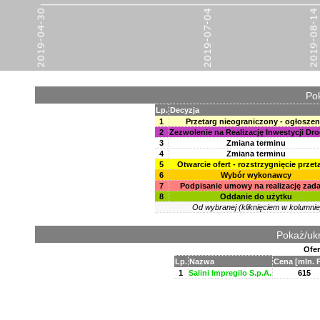
Pok
Lp.
Decyzja
1
Przetarg nieograniczony - ogłoszen
2
Zezwolenie na Realizację Inwestycji Dr
3
Zmiana terminu
4
Zmiana terminu
5
Otwarcie ofert - rozstrzygnięcie przet
6
Wybór wykonawcy
7
Podpisanie umowy na realizację zada
8
Oddanie do użytku
Od wybranej (kliknięciem w kolumnie
Pokaż/ukr
Ofer
Lp.
Nazwa
Cena [mln. 
1
Salini Impregilo S.p.A.
615