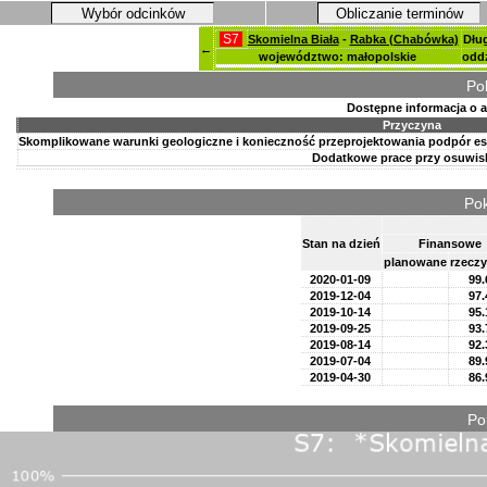
Wybór odcinków
Obliczanie terminów
S7
Skomielna Biała
-
Rabka (Chabówka)
Dłu
←
województwo: małopolskie
oddz
Po
Dostępne informacja o 
Przyczyna
Skomplikowane warunki geologiczne i konieczność przeprojektowania podpór est
Dodatkowe prace przy osuwis
Pok
Stan na dzień
Finansowe
planowane
rzeczy
2020-01-09
99.
2019-12-04
97.
2019-10-14
95.
2019-09-25
93.
2019-08-14
92.
2019-07-04
89.
2019-04-30
86.
Po