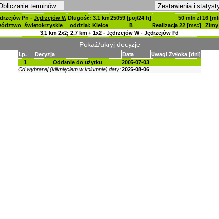
Obliczanie terminów
Zestawienia i statyst
drzejów Pn -
Jędrzejów W
Długość: 3.1 km
25059 [poj/24 h]
50 mln zł
16 [ml
ództwo: świętokrzyskie
oddział: Kielce
B
Realizacja 22 [msc]
Zimy
3,1 km 2x2; 2,7 km + 1x2 - Jędrzejów W - Jędrzejów Pd
Pokaż/ukryj decyzje
Lp.
Decyzja
Data
Uwagi
Zwłoka [dni]
1
Oddanie do użytku
2005-07-03
Od wybranej (kliknięciem w kolumnie) daty:
2026-08-06