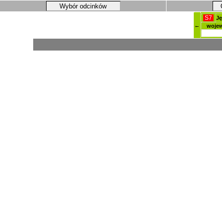
Wybór odcinków
S7
Ję
←
wojew