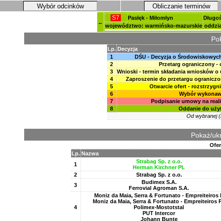
Wybór odcinków
Obliczanie terminów
S7
Pasłęk - Miłomłyn
Długoś
←
województwo: warmińsko-mazurskie
oddzia
Pok
Lp.
Decyzja
1
DŚU - Decyzja o Środowiskowy
2
Przetarg ograniczony -
3
Wnioski - termin składania wniosków o u
4
Zaproszenie do przetargu ograniczon
5
Otwarcie ofert - rozstrzygn
6
Wybór wykona
7
Podpisanie umowy na reali
8
Oddanie do uży
Od wybranej (k
Pokaż/ukr
Ofer
Lp.
Nazwa
Strabag Sp. z o.o.
1
Herman Kirchner PL
2
Strabag Sp. z o.o.
Budimex S.A.
3
Ferrovial Agroman S.A.
Moniz da Maia, Serra & Fortunato - Empreiteiros 
Moniz da Maia, Serra & Fortunato - Empreiteiros 
4
Polimex-Mostotstal
PUT Intercor
Johann Bunte