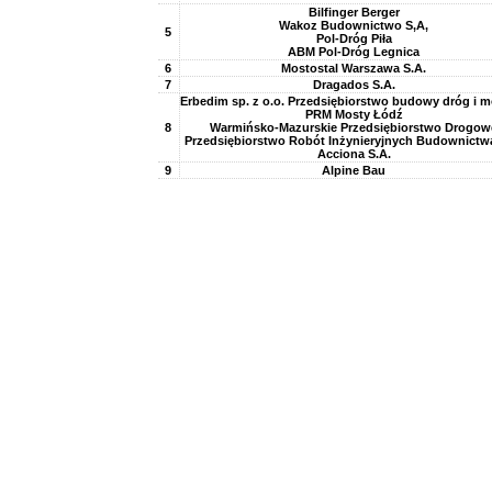
Bilfinger Berger
Wakoz Budownictwo S,A,
5
Pol-Dróg Piła
ABM Pol-Dróg Legnica
6
Mostostal Warszawa S.A.
7
Dragados S.A.
Erbedim sp. z o.o. Przedsiębiorstwo budowy dróg i 
PRM Mosty Łódź
8
Warmińsko-Mazurskie Przedsiębiorstwo Drogow
Przedsiębiorstwo Robót Inżynieryjnych Budownictwa
Acciona S.A.
9
Alpine Bau