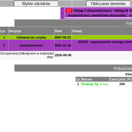
Wybór odcinków
Obliczanie terminów
S7
Elbląg Z (Kazimierzowo) - Elbląg W
D
←
województwo: warmińsko-mazurskie
o
Pok
Lp.
Decyzja
Data
Uwagi
1
Oddanie do użytku
2007-09-22
GDOŚ - wyznaczenie nowego termi
2
Zawiadomienie
2020-12-30
Od wybranej (kliknięciem w kolumnie)
2026-08-06
daty:
Pokaż/ukr
Ofer
Lp.
Nazwa
Cena [mln. PL
1
Strabag Sp. z o.o.
249