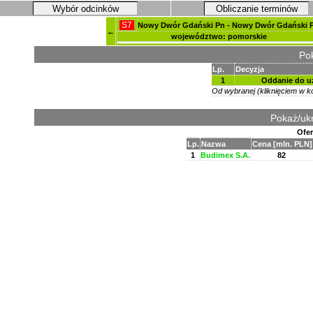
Wybór odcinków
Obliczanie terminów
S7
Nowy Dwór Gdański Pn - Nowy Dwór Gdański 
←
województwo: pomorskie
Pok
Lp.
Decyzja
1
Oddanie do u
Od wybranej (kliknięciem w ko
Pokaż/ukr
Ofer
Lp.
Nazwa
Cena [mln. PLN]
1
Budimex S.A.
82