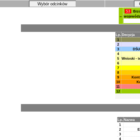
Wybór odcinków
S3
Brz
←
wojewódz
Lp.
Decyzja
1
2
3
DŚU
4
5
Wnioski - t
6
7
8
9
Kont
10
K
11
12
Lp.
Nazwa
1
2
E
3
4