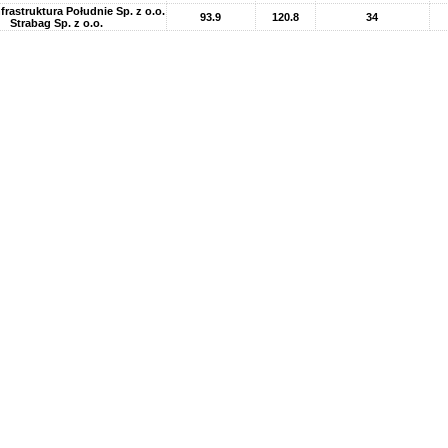
frastruktura Południe Sp. z o.o.
93.9
120.8
34
Strabag Sp. z o.o.