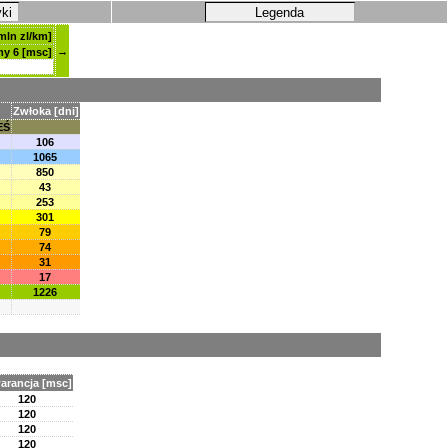
yki
Legenda
mln zl/km]
→
my 6 [msc]
Zwłoka [dni]
EŚ
106
1065
850
43
253
301
79
74
31
17
1226
arancja [msc]
120
120
120
120