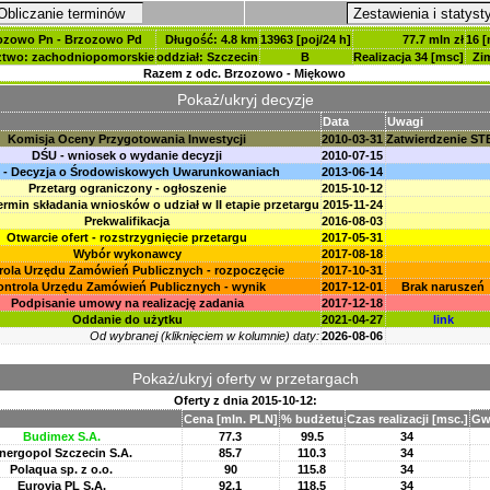
Obliczanie terminów
Zestawienia i statyst
ozowo Pn - Brzozowo Pd
Długość: 4.8 km
13963 [poj/24 h]
77.7 mln zł
16 [
two: zachodniopomorskie
oddział: Szczecin
B
Realizacja 34 [msc]
Zi
Razem z odc. Brzozowo - Miękowo
Pokaż/ukryj decyzje
Data
Uwagi
Komisja Oceny Przygotowania Inwestycji
2010-03-31
Zatwierdzenie ST
DŚU - wniosek o wydanie decyzji
2010-07-15
 - Decyzja o Środowiskowych Uwarunkowaniach
2013-06-14
Przetarg ograniczony - ogłoszenie
2015-10-12
ermin składania wniosków o udział w II etapie przetargu
2015-11-24
Prekwalifikacja
2016-08-03
Otwarcie ofert - rozstrzygnięcie przetargu
2017-05-31
Wybór wykonawcy
2017-08-18
rola Urzędu Zamówień Publicznych - rozpoczęcie
2017-10-31
ontrola Urzędu Zamówień Publicznych - wynik
2017-12-01
Brak naruszeń
Podpisanie umowy na realizację zadania
2017-12-18
Oddanie do użytku
2021-04-27
link
Od wybranej (kliknięciem w kolumnie) daty:
2026-08-06
Pokaż/ukryj oferty w przetargach
Oferty z dnia
2015-10-12
:
Cena [mln. PLN]
% budżetu
Czas realizacji [msc.]
Gw
Budimex S.A.
77.3
99.5
34
nergopol Szczecin S.A.
85.7
110.3
34
Polaqua sp. z o.o.
90
115.8
34
Eurovia PL S.A.
92.1
118.5
34