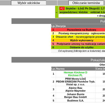
Wybór odcinków
Obliczanie terminów
A2
Stryków - Łódź Pn
Długość: 1.7
←
województwo: łódzkie
oddział: Łó
+ drog
Pok
Lp.
Decyzja
1
Pozwolenie na Budowę
2
Przetarg nieograniczony - ogłoszenie
3
Otwarcie ofert - rozstrzygnięcie przetar
4
Wybór wykonawcy
5
Podpisanie umowy na realizację zadan
6
Oddanie do użytku
Od wybranej (kliknięciem w kolumnie) dat
Pokaż/ukr
Ofer
Lp.
Nazwa
Cena [
Herman Kirchner D
1
1
Kirchner PL
PRM Mosty Łódź
2
PBDiM ERBEDIM Piotrków Tryb.
1
Vistal sp. z o.o.
Alpine Bau
3
2
Alpine-Mayreder
Johann Bunte
4
2
Berger Bau GmbH
5
Budimex S.A.
2