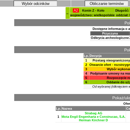
Wybór odcinków
Obliczanie terminów
A2
Konin Z - Koło
Długość:
←
województwo: wielkopolskie
oddział:
Po
Dostępne informacja o 
Przyczyna
Odkrycia archeologiczne
Pok
Lp.
Decyzja
1
Przetarg nieograniczony
2
Otwarcie ofert - rozstrzyg
3
Wybór wykona
4
Podpisanie umowy na real
5
Rozpoczęcie r
6
Oddanie do uż
Od wybranej (kliknięciem w
Pokaż/ukr
Ofer
Lp.
Nazwa
Ce
Strabag AG
1
Mota Engil Engenharia e Construcao, S.A.
Herman Kirchner D