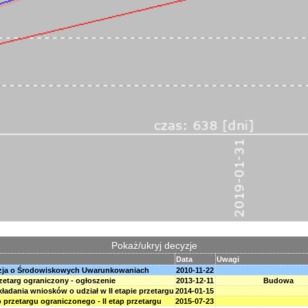
Pokaż/ukryj decyzje
Data
Uwagi
zja o Środowiskowych Uwarunkowaniach
2010-11-22
zetarg ograniczony - ogłoszenie
2013-12-11
Budowa
kładania wniosków o udział w II etapie przetargu
2014-01-15
 przetargu ograniczonego - II etap przetargu
2015-07-23