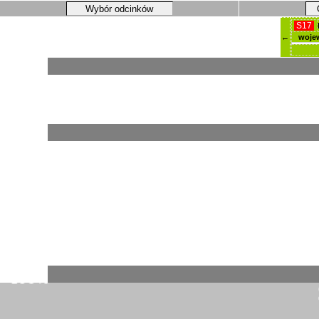
Wybór odcinków
S17
←
woje