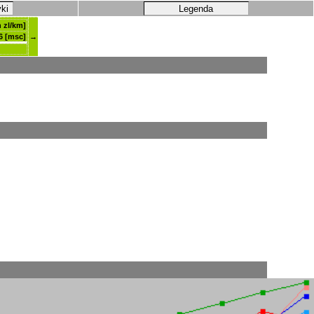
yki
Legenda
 zl/km]
6 [msc]
→