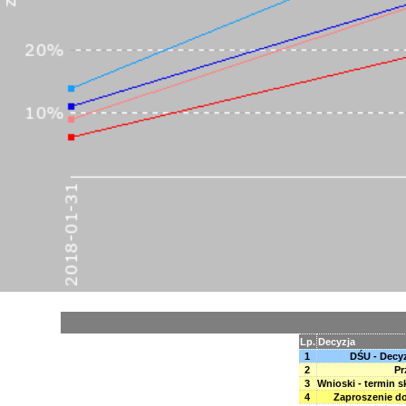
Lp.
Decyzja
1
DŚU - Decy
2
Pr
3
Wnioski - termin s
4
Zaproszenie do