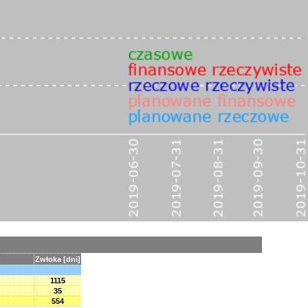
Zwłoka [dni]
1115
35
554