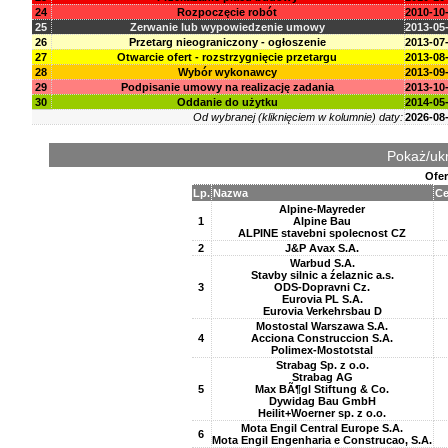
24
Rozpoczęcie robót
2010-10
25
Zerwanie lub wypowiedzenie umowy
2013-05
26
Przetarg nieograniczony - ogłoszenie
2013-07
27
Otwarcie ofert - rozstrzygnięcie przetargu
2013-08
28
Wybór wykonawcy
2013-09
29
Podpisanie umowy na realizację zadania
2013-10
30
Oddanie do użytku
2014-05
Od wybranej (kliknięciem w kolumnie) daty:
2026-08
Pokaż/ukr
Ofer
Lp.
Nazwa
Ce
Alpine-Mayreder
1
Alpine Bau
ALPINE stavebni spolecnost CZ
2
J&P Avax S.A.
Warbud S.A.
Stavby silnic a źelaznic a.s.
3
ODS-Dopravni Cz.
Eurovia PL S.A.
Eurovia Verkehrsbau D
Mostostal Warszawa S.A.
4
Acciona Construccion S.A.
Polimex-Mostotstal
Strabag Sp. z o.o.
Strabag AG
5
Max BÃ¶gl Stiftung & Co.
Dywidag Bau GmbH
Heilit+Woerner sp. z o.o.
Mota Engil Central Europe S.A.
6
Mota Engil Engenharia e Construcao, S.A.