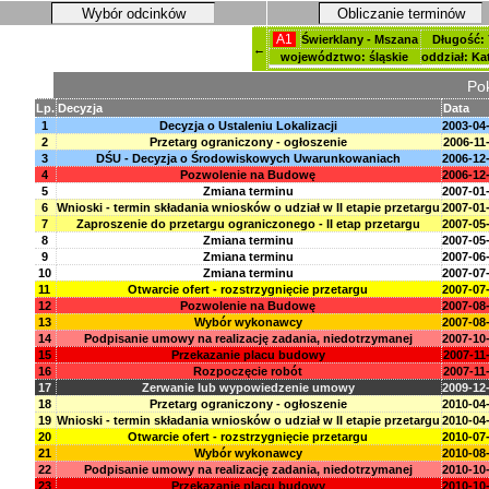
Wybór odcinków
Obliczanie terminów
A1
Świerklany - Mszana
Długość: 
←
województwo: śląskie
oddział: Ka
Pok
Lp.
Decyzja
Data
1
Decyzja o Ustaleniu Lokalizacji
2003-04
2
Przetarg ograniczony - ogłoszenie
2006-11
3
DŚU - Decyzja o Środowiskowych Uwarunkowaniach
2006-12
4
Pozwolenie na Budowę
2006-12
5
Zmiana terminu
2007-01
6
Wnioski - termin składania wniosków o udział w II etapie przetargu
2007-01
7
Zaproszenie do przetargu ograniczonego - II etap przetargu
2007-05
8
Zmiana terminu
2007-05
9
Zmiana terminu
2007-06
10
Zmiana terminu
2007-07
11
Otwarcie ofert - rozstrzygnięcie przetargu
2007-07
12
Pozwolenie na Budowę
2007-08
13
Wybór wykonawcy
2007-08
14
Podpisanie umowy na realizację zadania, niedotrzymanej
2007-10
15
Przekazanie placu budowy
2007-11
16
Rozpoczęcie robót
2007-11
17
Zerwanie lub wypowiedzenie umowy
2009-12
18
Przetarg ograniczony - ogłoszenie
2010-04
19
Wnioski - termin składania wniosków o udział w II etapie przetargu
2010-04
20
Otwarcie ofert - rozstrzygnięcie przetargu
2010-07
21
Wybór wykonawcy
2010-08
22
Podpisanie umowy na realizację zadania, niedotrzymanej
2010-10
23
Przekazanie placu budowy
2010-10