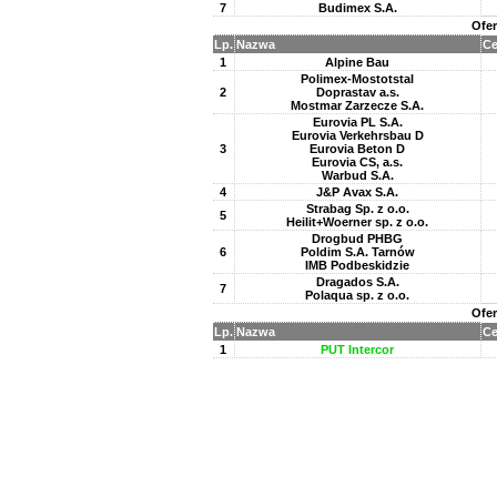
7
Budimex S.A.
Ofer
Lp.
Nazwa
Ce
1
Alpine Bau
Polimex-Mostotstal
2
Doprastav a.s.
Mostmar Zarzecze S.A.
Eurovia PL S.A.
Eurovia Verkehrsbau D
3
Eurovia Beton D
Eurovia CS, a.s.
Warbud S.A.
4
J&P Avax S.A.
Strabag Sp. z o.o.
5
Heilit+Woerner sp. z o.o.
Drogbud PHBG
6
Poldim S.A. Tarnów
IMB Podbeskidzie
Dragados S.A.
7
Polaqua sp. z o.o.
Ofer
Lp.
Nazwa
Ce
1
PUT Intercor