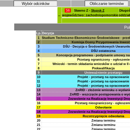
Wybór odcinków
Obliczanie terminów
S6
Sławno Z -
Słupsk Z
Długoś
←
województwo: zachodniopomorskie
oddział
Pok
Lp.
Decyzja
1
Studium Techniczno-Ekonomiczno-Środowiskowe - prze
2
Komisja Oceny Przygotowania Inwesty
3
DŚU - Decyzja o Środowiskowych Uwarunk
4
DŚU ostateczna
5
Koncepcja programowa - podpisanie umowy na
6
Przetarg ograniczony - ogłoszenie
7
Wnioski - termin składania wniosków o udział w II 
8
Prekwalifikacja
9
Unieważnienie przetargu
10
Projekt - przetarg na opracowanie
11
Projekt - przetarg na opracowanie
12
Projekt - przetarg na opracowanie
13
ZnRID - złożenie wniosku o wydani
14
ZnRID - wszczęcie postępowania o wy
15
Zezwolenie na Realizację Inwestycji Dr
16
Przetarg nieograniczony - ogłoszen
17
Odwołanie
18
Zezwolenie na Realizację Inwestycji Dr
19
Rozstrzygnięcie odwołania
20
Zmiana terminu
21
Zmiana terminu
22
Zmiana terminu