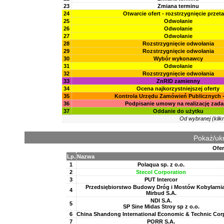
23
Zmiana terminu
24
Otwarcie ofert - rozstrzygnięcie przet
25
Odwołanie
26
Odwołanie
27
Odwołanie
28
Rozstrzygnięcie odwołania
29
Rozstrzygnięcie odwołania
30
Wybór wykonawcy
31
Odwołanie
32
Rozstrzygnięcie odwołania
33
ZnRID zamienny
34
Ocena najkorzystniejszej oferty
35
Kontrola Urzędu Zamówień Publicznych 
36
Podpisanie umowy na realizację zada
37
Oddanie do użytku
Od wybranej (klik
Pokaż/ukr
Ofer
Lp.
Nazwa
1
Polaqua sp. z o.o.
2
Stecol Corporation
3
PUT Intercor
Przedsiębiorstwo Budowy Dróg i Mostów Kobylarnia
4
Mirbud S.A.
NDI S.A.
5
SP Sine Midas Stroy sp z o.o.
6
China Shandong International Economic & Technic Cor
7
PORR S.A.