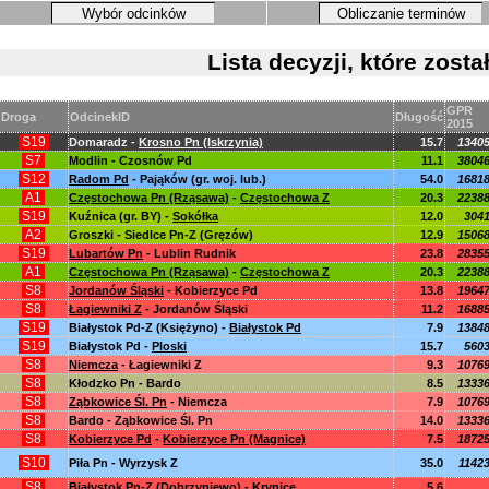
Wybór odcinków
Obliczanie terminów
Lista decyzji, które zos
GPR
Droga
OdcinekID
Długość
2015
S19
Domaradz -
Krosno Pn (Iskrzynia)
15.7
1340
S7
Modlin - Czosnów Pd
11.1
3804
S12
Radom Pd
- Pająków (gr. woj. lub.)
54.0
1681
A1
Częstochowa Pn (Rząsawa)
-
Częstochowa Z
20.3
2238
S19
Kuźnica (gr. BY) -
Sokółka
12.0
304
A2
Groszki - Siedlce Pn-Z (Gręzów)
12.9
1506
S19
Lubartów Pn
- Lublin Rudnik
23.8
2835
A1
Częstochowa Pn (Rząsawa)
-
Częstochowa Z
20.3
2238
S8
Jordanów Śląski
- Kobierzyce Pd
13.8
1964
S8
Łagiewniki Z
- Jordanów Śląski
11.2
1688
S19
Białystok Pd-Z (Księżyno) -
Białystok Pd
7.9
1384
S19
Białystok Pd -
Ploski
15.7
560
S8
Niemcza
- Łagiewniki Z
9.3
1076
S8
Kłodzko Pn - Bardo
8.5
1333
S8
Ząbkowice Śl. Pn
- Niemcza
7.9
1076
S8
Bardo - Ząbkowice Śl. Pn
14.0
1333
S8
Kobierzyce Pd
-
Kobierzyce Pn (Magnice)
7.5
1872
S10
Piła Pn - Wyrzysk Z
35.0
1142
S8
Białystok Pn-Z (Dobrzyniewo) - Krynice
5.6