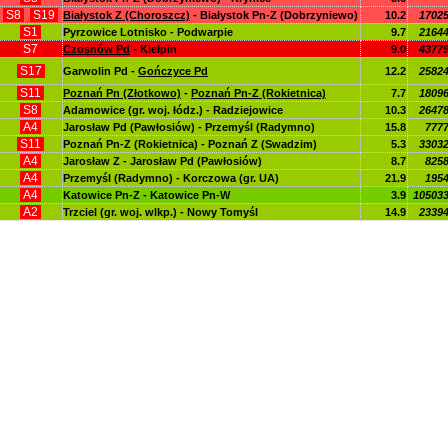
S8
S19
Białystok Z (Choroszcz)
- Białystok Pn-Z (Dobrzyniewo)
10.2
1702
S1
Pyrzowice Lotnisko - Podwarpie
9.7
2164
S7
Czosnów Pd
- Kiełpin
9.0
4377
S17
Garwolin Pd -
Gończyce Pd
12.2
2582
S11
Poznań Pn (Złotkowo)
-
Poznań Pn-Z (Rokietnica)
7.7
1809
S8
Adamowice (gr. woj. łódz.) - Radziejowice
10.3
2647
A4
Jarosław Pd (Pawłosiów) - Przemyśl (Radymno)
15.8
777
S11
Poznań Pn-Z (Rokietnica) - Poznań Z (Swadzim)
5.3
3303
A4
Jarosław Z - Jarosław Pd (Pawłosiów)
8.7
825
A4
Przemyśl (Radymno) - Korczowa (gr. UA)
21.9
195
A4
Katowice Pn-Z - Katowice Pn-W
3.9
10503
A2
Trzciel (gr. woj. wlkp.) - Nowy Tomyśl
14.9
2339