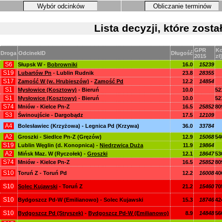
Wybór odcinków
Obliczanie terminów
Lista decyzji, które zos
GPR
Ko
Droga
OdcinekID
Długość
2015
zł]
S6
Słupsk W -
Bobrowniki
16.0
15239
S19
Lubartów Pn
- Lublin Rudnik
23.8
28355
S17
Zamość W (w. Hrubieszów)
-
Zamość Pd
12.2
14854
S1
Mysłowice (Kosztowy)
- Bieruń
10.0
52
S1
Mysłowice (Kosztowy)
- Bieruń
10.0
52
S74
Mniów - Kielce Pn-Z
16.5
25852
80
S3
Świnoujście - Dargobądz
17.5
12109
A4
Bolesławiec (Krzyżowa) - Legnica Pd (Krzywa)
36.0
33784
A2
Groszki - Siedlce Pn-Z (Gręzów)
12.9
15068
54
S19
Lublin Węglin (d. Konopnica) -
Niedrzwica Duża
11.9
19864
A2
Mińsk Maz. W (Ryczołek) -
Groszki
12.1
18647
53
S74
Mniów - Kielce Pn-Z
16.5
25852
80
S10
Toruń Z - Toruń Pd
12.2
16008
40
S10
Solec Kujawski
- Toruń Z
21.2
15460
70
S10
Bydgoszcz Pd-W (Emilianowo) - Solec Kujawski
15.3
18746
42
S10
Bydgoszcz Pd (Stryszek)
-
Bydgoszcz Pd-W (Emilianowo)
8.9
14848
56