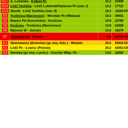
S17
w. Lubelska -
Kołbiel Pn
15.2
31940
S14
Łódź Teofilów
- Łódź Lublinek/Pabianice Pn (odc. I)
12.2
17721
S14
Słowik - Łódź Teofilów (odc. II)
16.3
11262
67
S5
Trzebnica (Marcinowo)
- Wrocław Pn (Widawa)
19.3
39451
S5
Rawicz Pd (Korzeńsko) - Krościna
14.9
22780
S5
Krościna
- Trzebnica (Marcinowo)
13.8
22565
S8
Mężenin W - Jeżowo
14.3
18279
S7
Czosnów Pd
- Kiełpin
9.0
43779
83
A2
Skierniewice (Bolimów) (gr. woj. łódz.) - Wiskitki
20.0
55918
43
A2
Łódź Pn - Łowicz (Polesie)
29.2
53051
53
S3
Smolary (gr. woj. z-pom.) - Gorzów Wlkp. Pn
14.5
18250