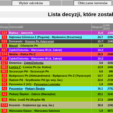
Wybór odcinków
Obliczanie terminów
Lista decyzji, które zos
GPR
Droga
OdcinekID
Długość
2015
S19
Babica - Jawornik
11.6
130
S1
Dąbrowa Górnicza Z (Pogoria) - Mysłowice (Kosztowy)
24.7
539
S19
Domaradz -
Krosno Pn (Iskrzynia)
15.7
134
S1
Bieruń
- Oświęcim Pn
2.9
S17
Ząbki/Zielonka - Warszawa W (d. Zakręt)
10.2
S74
Mniów - Kielce Pn-Z
16.5
258
S17
Ząbki/Zielonka - Warszawa W (d. Zakręt)
10.2
S17
Drewnica -
Ząbki/Zielonka
3.6
318
S61
Łomża Z
- Łomża Pn (w. Kolno)
12.9
144
S61
Szczuczyn Pd - Szczuczyn Pn
6.6
88
S5
Bydgoszcz Pn (Aleksandrowo) - Bydgoszcz Pn-Z (Tryszczyn)
14.7
114
S7
Radom Pd - Szydłowiec Pd (gr. woj. św.)
22.0
272
S1
Pyrzowice Z (A1) -
Pyrzowice Lotnisko
1.9
239
A1
Pyrzowice
-
Piekary Śląskie
16.1
275
A1
Piekary Śląskie - Zabrze (Maciejów)
20.1
314
S8
Róża - Łodź Pd (Rzgów W)
17.3
289
S74
Kozenin - Grębenice (gr. woj. św.)
30.0
134
S8
Warszawa Opacz - Warszawa Salomea
1.9
957