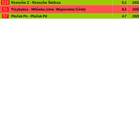
S19
Rzeszów Z - Rzeszów Świlcza
5.1
143
S1
Przybędza - Milówka (obw. Węgierskiej Górki)
8.5
155
S7
Płońsk Pn - Płońsk Pd
4.7
192