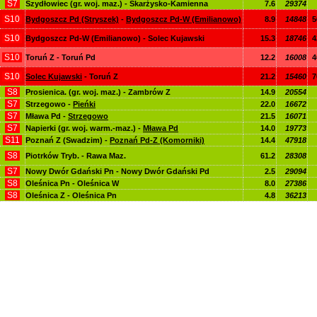
S7
Szydłowiec (gr. woj. maz.) - Skarżysko-Kamienna
7.6
29374
S10
Bydgoszcz Pd (Stryszek)
-
Bydgoszcz Pd-W (Emilianowo)
8.9
14848
5
S10
Bydgoszcz Pd-W (Emilianowo) - Solec Kujawski
15.3
18746
4
S10
Toruń Z - Toruń Pd
12.2
16008
4
S10
Solec Kujawski
- Toruń Z
21.2
15460
7
S8
Prosienica. (gr. woj. maz.) - Zambrów Z
14.9
20554
S7
Strzegowo -
Pieńki
22.0
16672
S7
Mława Pd -
Strzegowo
21.5
16071
S7
Napierki (gr. woj. warm.-maz.) -
Mława Pd
14.0
19773
S11
Poznań Z (Swadzim) -
Poznań Pd-Z (Komorniki)
14.4
47918
S8
Piotrków Tryb. - Rawa Maz.
61.2
28308
S7
Nowy Dwór Gdański Pn - Nowy Dwór Gdański Pd
2.5
29094
S8
Oleśnica Pn - Oleśnica W
8.0
27386
S8
Oleśnica Z - Oleśnica Pn
4.8
36213