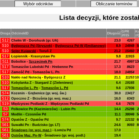
Wybór odcinków
Obliczanie terminów
Lista decyzji, które zos
GPR
Ko
Droga
OdcinekID
Długość
2015
zł
S12
Chełm W - Dorohusk (gr. UA)
23.0
4267
S10
Bydgoszcz Pd (Stryszek)
-
Bydgoszcz Pd-W (Emilianowo)
8.9
14848
5
S10
Solec Kujawski
- Toruń Z
21.2
15460
7
S17
Łopiennik - Krasnystaw Pn
9.8
11915
S11
Bobolice -
Szczecinek Pn
21.7
4997
13
S17
Tomaszów Lubelski Pd - Hrebenne Pn
17.3
8623
S17
Zamość Pd - Tomaszów L. Pn
18.0
14854
S10
Nakło nad Notecią - Bydgoszcz Z
21.1
11253
10
S10
Kobylanka Z - Stargard Z (Zieleniewo)
6.4
19165
S17
Tomaszów L. Pn
-
Tomaszów L. Pd
9.6
17936
S74
Kozenin - Grębenice (gr. woj. św.)
30.0
13417
S12
Opoczno Z - Brzuśnia (gr. woj. maz.)
16.0
6343
S19
Międzyrzec Podlaski Z - Międzyrzec Podlaski Pd
6.6
7676
S3
Polkowice Pn (Kazimierzów) - Lubin Pn
14.4
25296
2
S7
Modlin - Czosnów Pd
11.1
38046
5
S74
Opatów Z - Opatów Pd
9.7
12132
6
S61
Suwałki Pn - Budzisko (gr. LT)
24.6
9093
8
S61
Śniadowo (gr. woj. maz.)
- Łomża Pd
17.0
S61
Ostrów Maz. Pn-W
- Śniadowo (gr. woj. podl.)
19.4